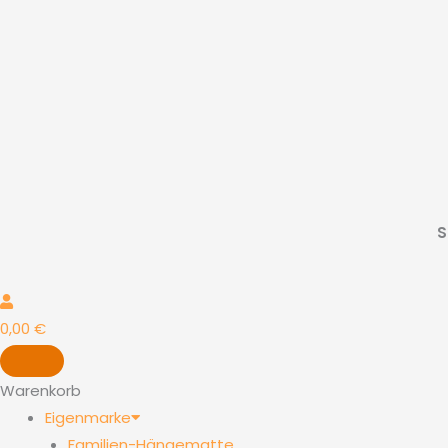
S
0,00
€
Warenkorb
Eigenmarke
Familien-Hängematte