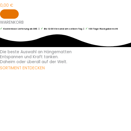
0,00
€
WARENKORB
✓
✓
✓
Kostenlose Lieferung ab 30€ |
Bis 12:00 Versand am selben Tag |
100 Tage Rückgaberecht
Die beste Auswahl an Hängematten
Entspannen und Kraft tanken.
Daheim oder überall auf der Welt.
SORTIMENT ENTDECKEN