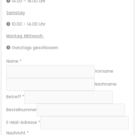
14.00 – 18.00 Uhr
Samstag
10.00 – 14.00 Uhr
Montag, Mittwoch
Ganztags geschlossen
Name
*
Vorname
Nachname
B
Betreff
*
e
s
Bestellnummer
t
E-Mail-Adresse
*
e
l
Nachricht
*