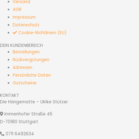
Versand
i
AGB
l
Impressum
-
Datenschutz
A
Cookie-Richtlinien (EU)
d
r
DEIN KUNDENBEREICH
Bestellungen
e
Rückvergütungen
s
Adressen
s
Persönliche Daten
e
Gutscheine
KONTAKT
Die Hängematte – Ulrike Stützer
Immenhofer Straße 45
D-70180 Stuttgart
0711 6492634