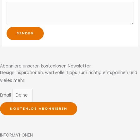
l
n
u
m
SENDEN
m
e
r
B
Abonniere unseren kostenlosen Newsletter
e
Design Inspirationen, wertvolle Tipps zum richtig entspannen und
t
vieles mehr.
r
e
Email
f
f
KOSTENLOS ABONNIEREN
E
-
M
INFORMATIONEN
a