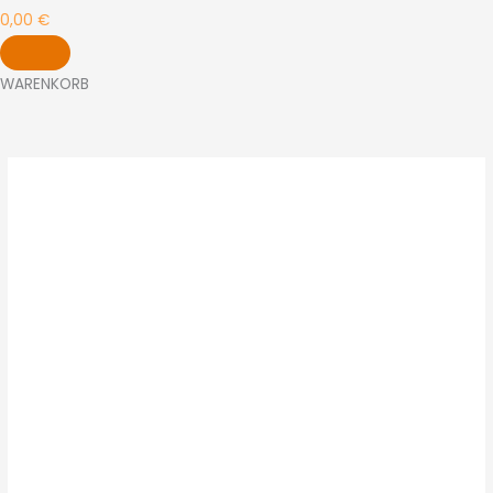
0,00
€
WARENKORB
MADERA
Menge