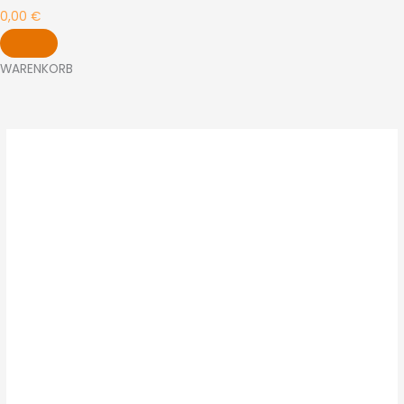
0,00
€
WARENKORB
PARADISO
M
Menge