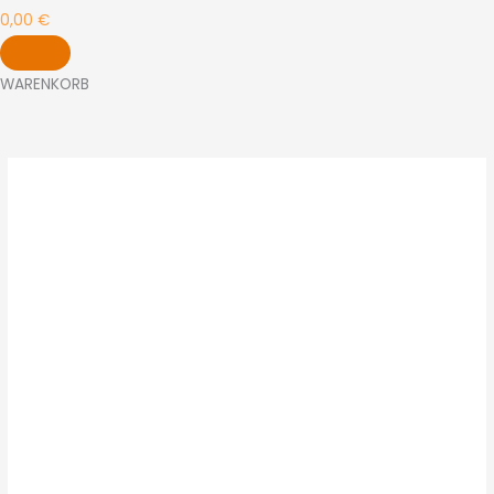
0,00
€
WARENKORB
MODESTA
L
Menge